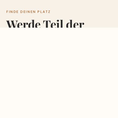
FINDE DEINEN PLATZ
Werde Teil der
Familie.
GEMEINSCHAFT
NÄCHSTER SCHRITT
LifeGroups
NEXTSt
Gemeinschaft, die
Entdecke, wo du
trägt. Glauben, Alltag
hingehörst und wie
und ehrliche
du mitgestalten
Gespräche.
kannst.