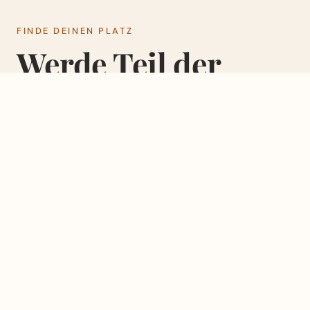
FINDE DEINEN PLATZ
Werde Teil der
Familie.
GEMEINSCHAFT
NÄCHSTER SCHRITT
LifeGroups
NEXTSt
Gemeinschaft, die
Entdecke, wo du
trägt. Glauben, Alltag
hingehörst und wie
und ehrliche
du mitgestalten
Gespräche.
kannst.