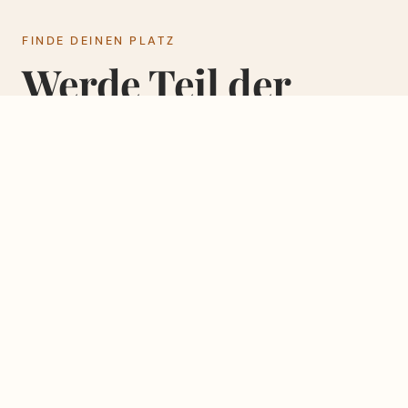
FINDE DEINEN PLATZ
Werde Teil der
Familie.
GEMEINSCHAFT
NÄCHSTER SCHRITT
LifeGroups
NEXTSt
Gemeinschaft, die
Entdecke, wo du
trägt. Glauben, Alltag
hingehörst und wie
und ehrliche
du mitgestalten
Gespräche.
kannst.